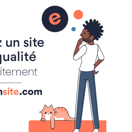
ALBUM
ANNUAIRE
LIVRE D'OR
NOS APPARTEMENTS
Présentation
Appt "Mr brun"
Appt Brun Tarifs & Dispo 2026
Appt "Mlle Emma"
Appt Emma Tarifs & Dispo 2026
Coordonnées
FORMULAIRES DE CONTACT