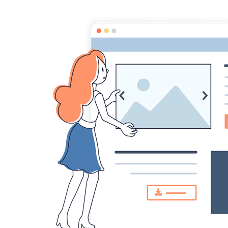
ACCUEIL
CONTACT
Accueil
Album
Img 2087
Img 2087