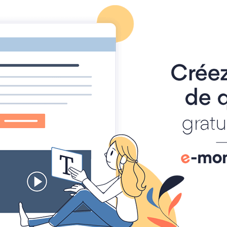
Maison Raffellini
Location d'appartements en bord de mer - 83400 la capte